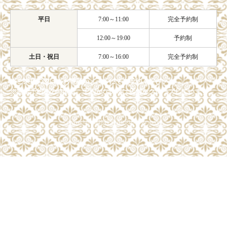
叙勲
平日
7:00～11:00
完全予約制
観劇・お茶会・街歩き
12:00～19:00
予約制
夏のイベント
土日・祝日
7:00～16:00
完全予約制
※ご来店の際は、お電話かメールにてご予約ください。
ITEM
※完全予約制の時間は、予約がない時は店舗をクローズしています。
着物の種類から探す
Copyright© 着物興栄 All Rights Reserved.
訪問着（袷）
プラン・料金
訪問着の商品一覧へ