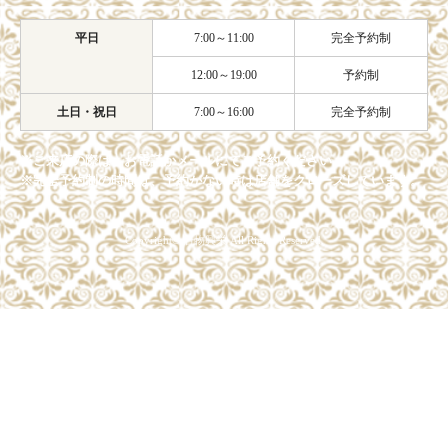
叙勲
平日
7:00～11:00
完全予約制
観劇・お茶会・街歩き
12:00～19:00
予約制
夏のイベント
土日・祝日
7:00～16:00
完全予約制
※ご来店の際は、お電話かメールにてご予約ください。
ITEM
※完全予約制の時間は、予約がない時は店舗をクローズしています。
着物の種類から探す
Copyright© 着物興栄 All Rights Reserved.
訪問着（袷）
プラン・料金
訪問着の商品一覧へ