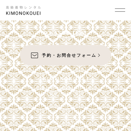
これはデフォルトテンプレートです。
SCENE
×
03-5568-1888
シーンから探す
予約・お問合せフォーム
結婚式
結納
KIMONOKOUEI
卒入学式・卒入園式
東京都中央区銀座6-4-9
SANWAGINZA Bldg 7F
パーティ・ビジネス
アクセス
七五三
プライバシーポリシー
成人式
スタッフ募集