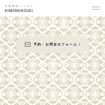
これはデフォルトテンプレートです。
SCENE
×
03-5568-1888
シーンから探す
予約・お問合せフォーム
結婚式
結納
KIMONOKOUEI
卒入学式・卒入園式
東京都中央区銀座6-4-9
SANWAGINZA Bldg 7F
パーティ・ビジネス
アクセス
七五三
プライバシーポリシー
成人式
スタッフ募集