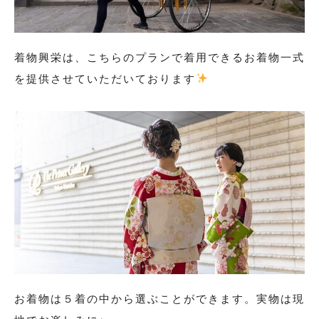
大きいサイズ一覧へ
着物興栄は、こちらのプランで着用できるお着物一式
黒留袖
を提供させていただいております
プラン・料金
黒留袖の商品一覧へ
大きいサイズ一覧へ
単衣（6月/9月の訪問着）
プラン・料金
お着物は５着の中から選ぶことができます。実物は現