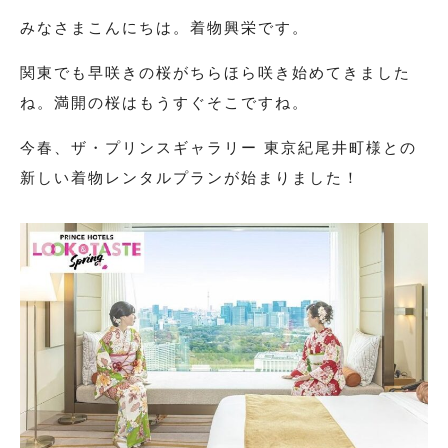
叙勲
みなさまこんにちは。着物興栄です。
観劇・お茶会・街歩き
関東でも早咲きの桜がちらほら咲き始めてきました
夏のイベント
ね。満開の桜はもうすぐそこですね。
今春、ザ・プリンスギャラリー 東京紀尾井町様との
ITEM
新しい着物レンタルプランが始まりました！
着物の種類から探す
訪問着（袷）
プラン・料金
訪問着の商品一覧へ