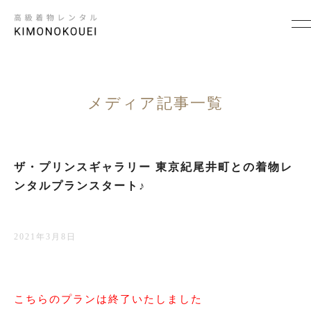
SCENE
シーンから探す
メディア記事一覧
結婚式
ザ・プリンスギャラリー 東京紀尾井町との着物レ
結納
ンタルプランスタート♪
卒入学式・卒入園式
パーティ・ビジネス
2021年3月8日
七五三
成人式
こちらのプランは終了いたしました