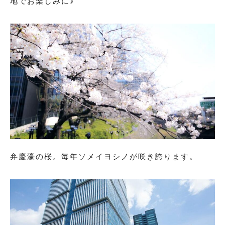
地でお楽しみに♪
6月用の商品一覧へ
9月用の商品一覧へ
絽（夏の訪問着）
絽の商品一覧へ
弁慶濠の桜。毎年ソメイヨシノが咲き誇ります。
男性用着物
男性用着物の商品一覧へ