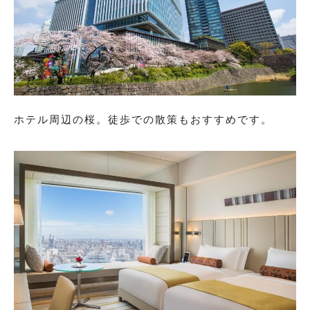
小紋
プラン・料金
ホテル周辺の桜。徒歩での散策もおすすめです。
舞妓・芸者・花魁・遊女・あんみつ姫
プラン・料金
卒業式袴
袴レンタル