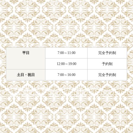
SANWAGINZA Bldg 7F
アクセス
プライバシーポリシー
スタッフ募集
平日
7:00～11:00
完全予約制
12:00～19:00
予約制
土日・祝日
7:00～16:00
完全予約制
※ご来店の際は、お電話かメールにてご予約ください。
※完全予約制の時間は、予約がない時は店舗をクローズしています。
Copyright© 着物興栄 All Rights Reserved.