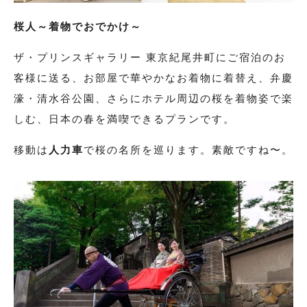
桜人～着物でおでかけ～
振袖
ザ・プリンスギャラリー 東京紀尾井町にご宿泊のお
プラン・料金
客様に送る、お部屋で華やかなお着物に着替え、弁慶
濠・清水谷公園、さらにホテル周辺の桜を着物姿で楽
成人式プラン
しむ、日本の春を満喫できるプランです。
振袖の商品一覧へ
移動は
人力車
で桜の名所を巡ります。素敵ですね〜。
色留袖
プラン・料金
色留袖の商品一覧へ