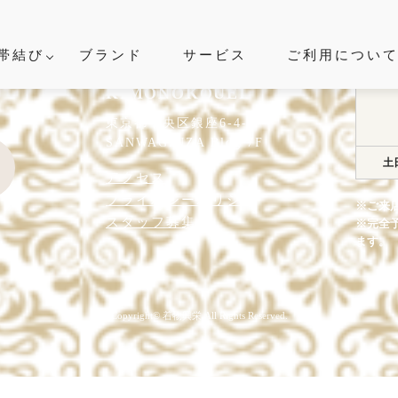
帯結び
ブランド
サービス
ご利用につい
SCENE
KIMONOKOUEI
シーンから探す
東京都中央区銀座6-4-9
SANWAGINZA Bldg 7F
土
アクセス
婚式
結納
卒入学式
プライバシーポリシー
※ご来
・ビジネス
七五三
成
スタッフ募集
※完全
ます。
叙勲
観劇・お茶会・街歩き
夏のイ
Copyright© 着物興栄 All Rights Reserved.
ITEM
着物の種類から探す