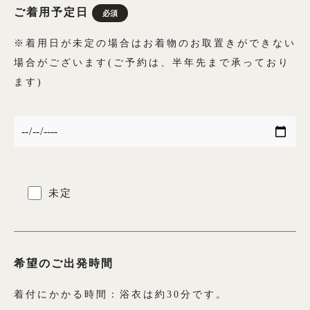
ご着用予定日
必須
小紋
※着用日が未定の場合はお着物のお取置きができない
プラン・料金
場合がございます(ご予約は、半年先まで承っており
ます)
舞妓・芸者・花魁・遊女・あんみつ姫
プラン・料金
未定
卒業式袴
希望のご出発時間
袴レンタル
着付にかかる時間：浴衣は約30分です。