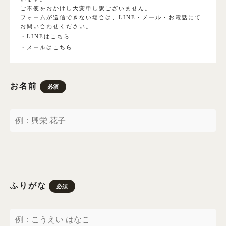
ご不便をおかけし大変申し訳ございません。
フォームが送信できない場合は、LINE・メール・お電話にて
お問い合わせください。
振袖
・
LINEはこちら
・
メールはこちら
プラン・料金
成人式プラン
お名前
必須
振袖の商品一覧へ
色留袖
プラン・料金
ふりがな
必須
色留袖の商品一覧へ