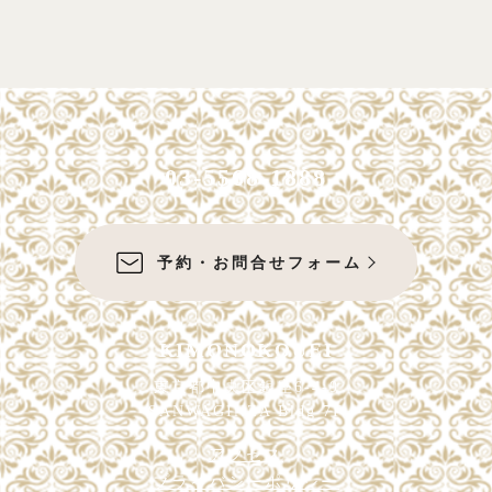
法」という。）及び個人情報の保護に関する法律
についてのガイドライン（以下「個情法ガイドラ
イン」という。）に定める個人データの安全管理
措置について、必要な措置を定めるものとする。
第2条 用語の意義は、個人情報保護法及び個情
03-5568-1888
法ガイドラWインに定めるところによる。
第2章 管理体制
予約・お問合せフォーム
（責任者の設置）
第3条 個人データの取扱いに関する責任者（以
KIMONOKOUEI
下「責任者」という。）を置くこととし、代表取
東京都中央区銀座6-4-9
締役をもって充てる。
SANWAGINZA Bldg 7F
2.責任者は、個人データの管理に関する事務を総
アクセス
括するとともに、自ら本要領に定められた事項を
プライバシーポリシー
遵守し、かつ従業者に遵守させるために、本要領