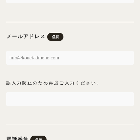
大きいサイズ一覧へ
黒留袖
メールアドレス
必須
プラン・料金
黒留袖の商品一覧へ
大きいサイズ一覧へ
誤入力防止のため再度ご入力ください。
単衣（6月/9月の訪問着）
プラン・料金
電話番号
必須