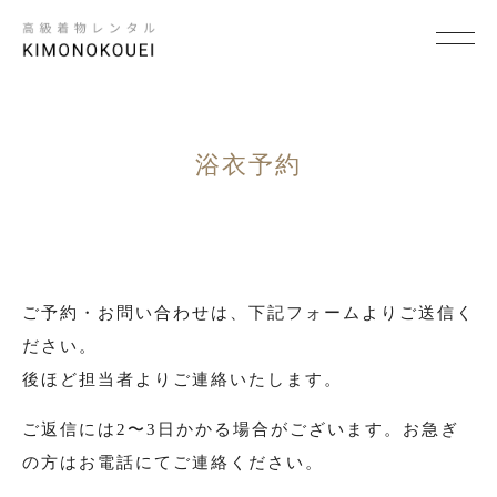
SCENE
×
シーンから探す
浴衣予約
結婚式
結納
ご予約・お問い合わせは、下記フォームよりご送信く
卒入学式・卒入園式
ださい。
パーティ・ビジネス
後ほど担当者よりご連絡いたします。
七五三
ご返信には2〜3日かかる場合がございます。お急ぎ
成人式
の方はお電話にてご連絡ください。