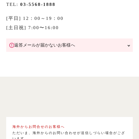
叙勲
TEL:
03-5568-1888
観劇・お茶会・街歩き
[平日] 12：00～19：00
[土日祝] 7:00〜16:00
夏のイベント
返答メールが届かないお客様へ
ITEM
着物の種類から探す
訪問着（袷）
プラン・料金
訪問着の商品一覧へ
海外からお問合せのお客様へ
ただいま、海外からのお問い合わせが送信しづらい場合がござ
います。