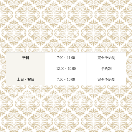
東京都中央区銀座6-4-9
SANWAGINZA Bldg 7F
アクセス
プライバシーポリシー
スタッフ募集
平日
7:00～11:00
完全予約制
12:00～19:00
予約制
土日・祝日
7:00～16:00
完全予約制
※ご来店の際は、お電話かメールにてご予約ください。
※完全予約制の時間は、予約がない時は店舗をクローズしています。
Copyright© 着物興栄 All Rights Reserved.