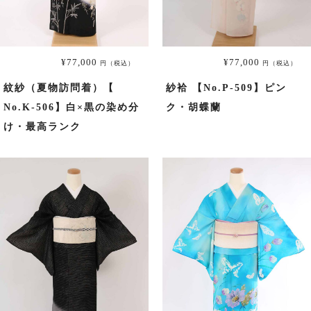
6月用の商品一覧へ
9月用の商品一覧へ
¥77,000
¥77,000
円（税込）
円（税込）
紋紗（夏物訪問着）【
紗袷 【No.P-509】ピン
No.K-506】白×黒の染め分
ク・胡蝶蘭
絽（夏の訪問着）
け・最高ランク
絽の商品一覧へ
男性用着物
男性用着物の商品一覧へ