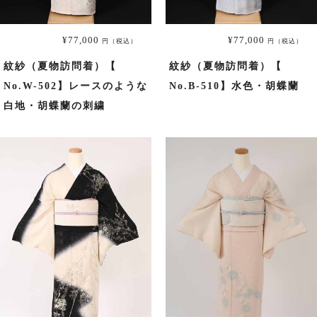
大きいサイズ一覧へ
¥77,000
¥77,000
円（税込）
円（税込）
紋紗（夏物訪問着）【
紋紗（夏物訪問着）【
黒留袖
No.W-502】レースのような
No.B-510】水色・胡蝶蘭
白地・胡蝶蘭の刺繍
プラン・料金
黒留袖の商品一覧へ
大きいサイズ一覧へ
単衣（6月/9月の訪問着）
プラン・料金