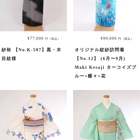
小紋
プラン・料金
¥77,000
¥99,000
円（税込）
円（税込）
紗袷 【No.K-507】黒・木
オリジナル紋紗訪問着
舞妓・芸者・花魁・遊女・あんみつ姫
目紋様
【No.12】 (6月〜9月)
Maki Kesaji ターコイズブ
プラン・料金
ルー×蝶々×花
卒業式袴
袴レンタル