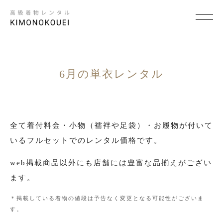
SCENE
×
シーンから探す
6月の単衣レンタル
結婚式
結納
全て着付料金・小物（襦袢や足袋）・お履物が付いて
いるフルセットでのレンタル価格です。
卒入学式・卒入園式
web掲載商品以外にも店舗には豊富な品揃えがござい
パーティ・ビジネス
ます。
七五三
＊掲載している着物の値段は予告なく変更となる可能性がございま
成人式
す。