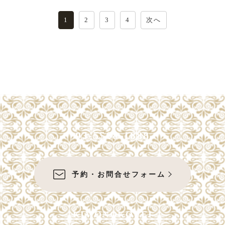
投
1
2
3
4
次へ
稿
の
ペ
ー
ジ
送
り
03-5568-1888
予約・お問合せフォーム
KIMONOKOUEI