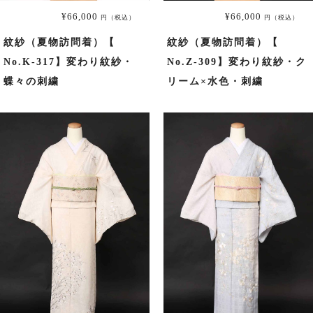
¥66,000
¥66,000
円（税込）
円（税込）
振袖
紋紗（夏物訪問着）【
紋紗（夏物訪問着）【
No.K-317】変わり紋紗・
No.Z-309】変わり紋紗・ク
プラン・料金
蝶々の刺繍
リーム×水色・刺繍
成人式プラン
振袖の商品一覧へ
色留袖
プラン・料金
色留袖の商品一覧へ