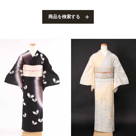
叙勲
観劇・お茶会・街歩き
商品を検索する
夏のイベント
ITEM
着物の種類から探す
訪問着（袷）
プラン・料金
訪問着の商品一覧へ