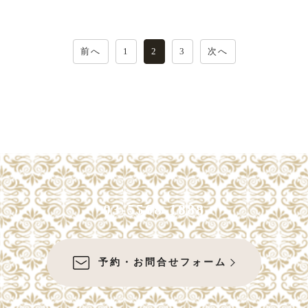
投
前へ
1
2
3
次へ
稿
の
ペ
ー
ジ
送
り
03-5568-1888
予約・お問合せフォーム