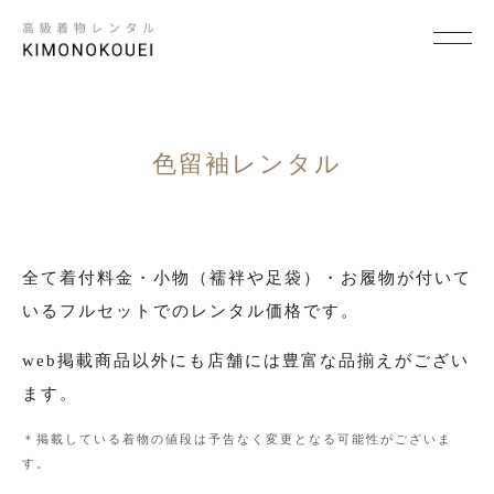
SCENE
×
シーンから探す
色留袖レンタル
結婚式
結納
全て着付料金・小物（襦袢や足袋）・お履物が付いて
いるフルセットでのレンタル価格です。
卒入学式・卒入園式
web掲載商品以外にも店舗には豊富な品揃えがござい
パーティ・ビジネス
ます。
七五三
＊掲載している着物の値段は予告なく変更となる可能性がございま
成人式
す。