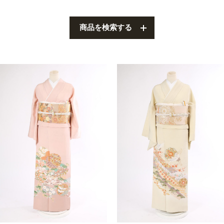
叙勲
観劇・お茶会・街歩き
商品を検索する
夏のイベント
ITEM
着物の種類から探す
訪問着（袷）
プラン・料金
訪問着の商品一覧へ