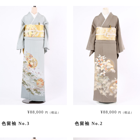
小紋
プラン・料金
舞妓・芸者・花魁・遊女・あんみつ姫
プラン・料金
卒業式袴
¥88,000
¥88,000
円（税込）
円（税込）
色留袖 No.3
色留袖 No.2
袴レンタル