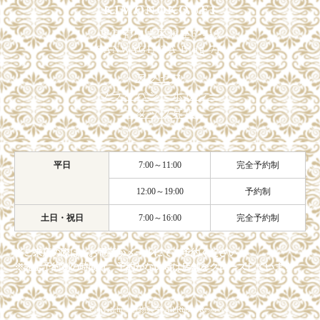
KIMONOKOUEI
東京都中央区銀座6-4-9
SANWAGINZA Bldg 7F
アクセス
プライバシーポリシー
スタッフ募集
平日
7:00～11:00
完全予約制
12:00～19:00
予約制
土日・祝日
7:00～16:00
完全予約制
※ご来店の際は、お電話かメールにてご予約ください。
※完全予約制の時間は、予約がない時は店舗をクローズしています。
Copyright© 着物興栄 All Rights Reserved.