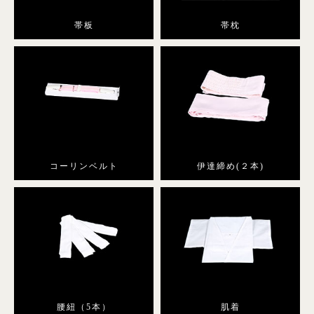
帯板
帯枕
コーリンベルト
伊達締め(２本)
腰紐（5本）
肌着