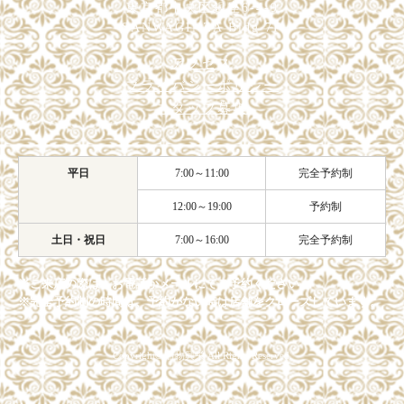
東京都中央区銀座6-4-9
SANWAGINZA Bldg 7F
アクセス
プライバシーポリシー
スタッフ募集
平日
7:00～11:00
完全予約制
12:00～19:00
予約制
土日・祝日
7:00～16:00
完全予約制
※ご来店の際は、お電話かメールにてご予約ください。
※完全予約制の時間は、予約がない時は店舗をクローズしています。
Copyright© 着物興栄 All Rights Reserved.