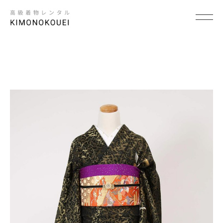
SCENE
×
シーンから探す
結婚式
結納
卒入学式・卒入園式
パーティ・ビジネス
七五三
成人式