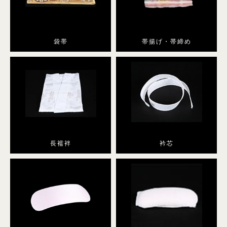
小紋
プラン・料金
袋帯
帯揚げ・帯締め
舞妓・芸者・花魁・遊女・あんみつ姫
プラン・料金
長襦袢
衿芯
卒業式袴
袴レンタル