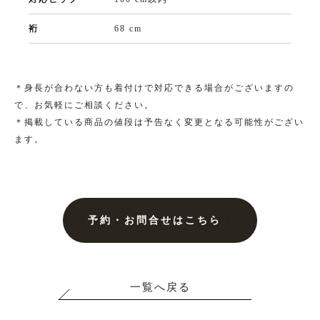
大きいサイズ一覧へ
裄
68 cm
黒留袖
＊身長が合わない方も着付けで対応できる場合がございますの
で、お気軽にご相談ください。
プラン・料金
＊掲載している商品の値段は予告なく変更となる可能性がござい
ます。
黒留袖の商品一覧へ
大きいサイズ一覧へ
予約・お問合せはこちら
単衣（6月/9月の訪問着）
一覧へ戻る
プラン・料金