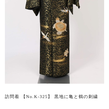
叙勲
観劇・お茶会・街歩き
夏のイベント
ITEM
着物の種類から探す
訪問着（袷）
プラン・料金
訪問着 【No.K-325】 黒地に亀と鶴の刺繍
訪問着の商品一覧へ