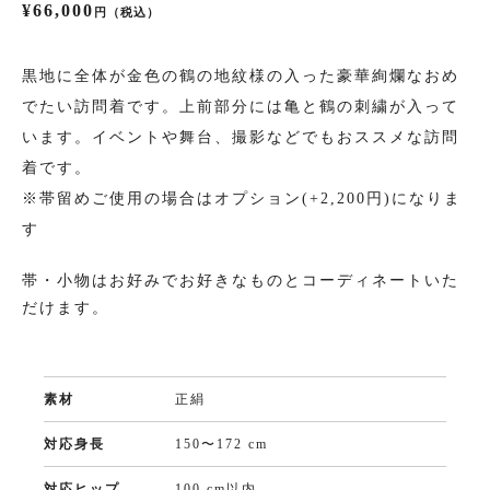
¥66,000
円（税込）
振袖
黒地に全体が金色の鶴の地紋様の入った豪華絢爛なおめ
でたい訪問着です。上前部分には亀と鶴の刺繍が入って
プラン・料金
います。イベントや舞台、撮影などでもおススメな訪問
着です。
成人式プラン
※帯留めご使用の場合はオプション(+2,200円)になりま
振袖の商品一覧へ
す
帯・小物はお好みでお好きなものとコーディネートいた
だけます。
色留袖
プラン・料金
素材
正絹
色留袖の商品一覧へ
対応身長
150〜172 cm
対応ヒップ
100 cm以内