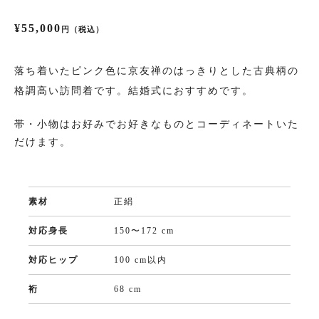
¥55,000
円（税込）
振袖
落ち着いたピンク色に京友禅のはっきりとした古典柄の
プラン・料金
格調高い訪問着です。結婚式におすすめです。
成人式プラン
帯・小物はお好みでお好きなものとコーディネートいた
だけます。
振袖の商品一覧へ
素材
正絹
色留袖
対応身長
150〜172 cm
プラン・料金
対応ヒップ
100 cm以内
色留袖の商品一覧へ
裄
68 cm