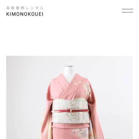
SCENE
×
シーンから探す
結婚式
結納
卒入学式・卒入園式
パーティ・ビジネス
七五三
成人式