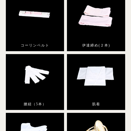
コーリンベルト
伊達締め(２本)
腰紐（5本）
肌着