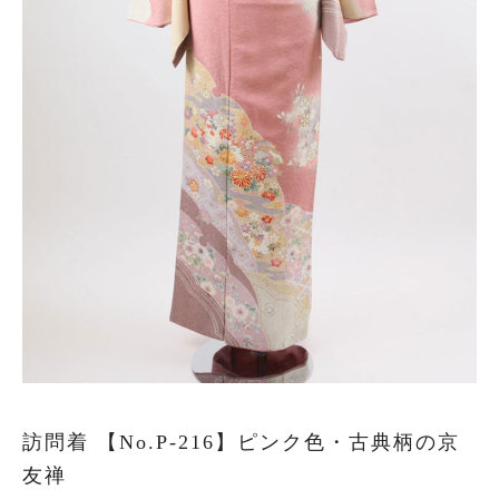
叙勲
観劇・お茶会・街歩き
夏のイベント
ITEM
着物の種類から探す
訪問着（袷）
プラン・料金
訪問着 【No.P-216】ピンク色・古典柄の京
訪問着の商品一覧へ
友禅