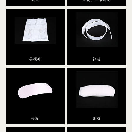
袋帯
帯揚げ・帯締め
小紋
プラン・料金
舞妓・芸者・花魁・遊女・あんみつ姫
長襦袢
衿芯
プラン・料金
卒業式袴
袴レンタル
帯板
帯枕