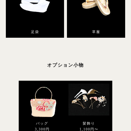
足袋
草履
オプション小物
バッグ
髪飾り
3,300円
1,100円〜