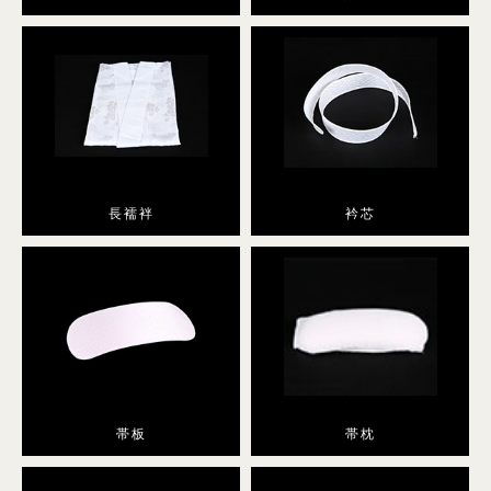
小紋
プラン・料金
舞妓・芸者・花魁・遊女・あんみつ姫
長襦袢
衿芯
プラン・料金
卒業式袴
帯板
帯枕
袴レンタル