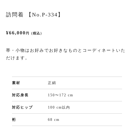
訪問着 【No.P-334】
振袖
¥66,000
プラン・料金
円（税込）
成人式プラン
帯・小物はお好みでお好きなものとコーディネートいた
だけます。
振袖の商品一覧へ
素材
正絹
色留袖
対応身長
150〜172 cm
対応ヒップ
プラン・料金
100 cm以内
裄
68 cm
色留袖の商品一覧へ