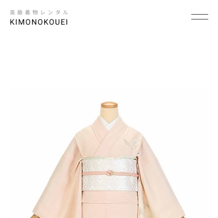
SCENE
×
シーンから探す
結婚式
結納
卒入学式・卒入園式
パーティ・ビジネス
七五三
成人式