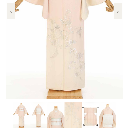
叙勲
‹
›
観劇・お茶会・街歩き
夏のイベント
ITEM
着物の種類から探す
訪問着（袷）
プラン・料金
訪問着の商品一覧へ