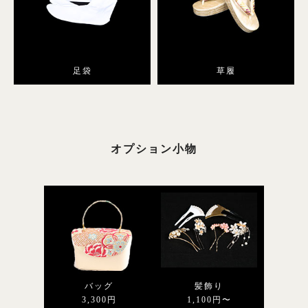
足袋
草履
オプション小物
バッグ
髪飾り
3,300円
1,100円〜