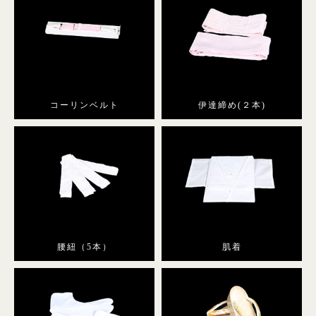
コーリンベルト
伊達締め(２本)
腰紐（5本）
肌着