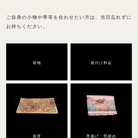
6月用の商品一覧へ
9月用の商品一覧へ
ご自身の小物や帯等を合わせたい方は、当日忘れずに
お持ちください。
絽（夏の訪問着）
着物
着付け料金
絽の商品一覧へ
男性用着物
男性用着物の商品一覧へ
袋帯
帯揚げ・帯締め