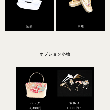
足袋
草履
オプション小物
バッグ
髪飾り
3,300円
1,100円〜