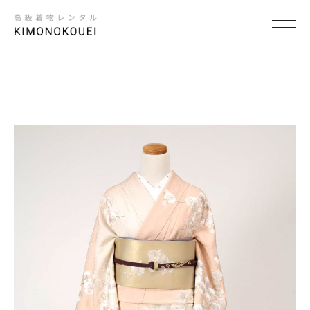
SCENE
×
シーンから探す
結婚式
結納
卒入学式・卒入園式
パーティ・ビジネス
七五三
成人式