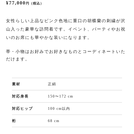
¥77,000
円（税込）
振袖
女性らしい上品なピンク色地に重口の胡蝶蘭の刺繍が沢
山入った豪華な訪問着です。イベント、パーティやお祝
プラン・料金
いのお席にも華やかな装いになります。
成人式プラン
帯・小物はお好みでお好きなものとコーディネートいた
だけます。
振袖の商品一覧へ
素材
正絹
色留袖
対応身長
150〜172 cm
プラン・料金
対応ヒップ
100 cm以内
裄
色留袖の商品一覧へ
68 cm