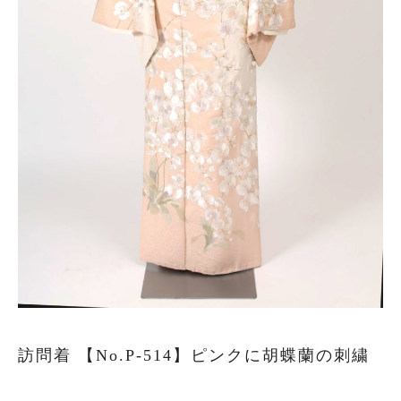
叙勲
観劇・お茶会・街歩き
夏のイベント
ITEM
着物の種類から探す
訪問着（袷）
プラン・料金
訪問着 【No.P-514】ピンクに胡蝶蘭の刺繍
訪問着の商品一覧へ