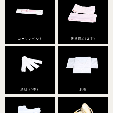
コーリンベルト
伊達締め(２本)
腰紐（5本）
肌着