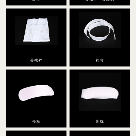
小紋
プラン・料金
舞妓・芸者・花魁・遊女・あんみつ姫
長襦袢
衿芯
プラン・料金
卒業式袴
袴レンタル
帯板
帯枕