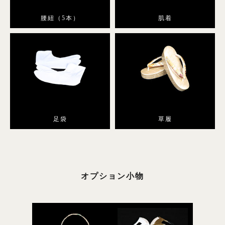
腰紐（5本）
肌着
足袋
草履
オプション小物