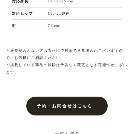
大きいサイズ一覧へ
対応身長
150〜175 cm
対応ヒップ
110 cm以内
裄
71 cm
黒留袖
プラン・料金
＊身長が合わない方も着付けで対応できる場合がございますの
で、お気軽にご相談ください。
黒留袖の商品一覧へ
＊掲載している商品の値段は予告なく変更となる可能性がござい
ます。
大きいサイズ一覧へ
単衣（6月/9月の訪問着）
予約・お問合せはこちら
プラン・料金