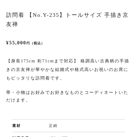
訪問着 【No.Y-235】トールサイズ 手描き京
振袖
友禅
プラン・料金
¥55,000
円（税込）
成人式プラン
【身長175cm 裄71cmまで対応】 格調高い古典柄の手描
振袖の商品一覧へ
きの京友禅が華やかな結婚式や格式高いお祝いのお席に
もピッタリな訪問着です。
帯・小物はお好みでお好きなものとコーディネートいた
色留袖
だけます。
プラン・料金
色留袖の商品一覧へ
素材
正絹