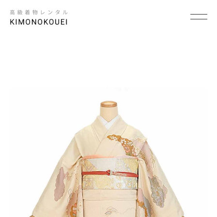
SCENE
×
シーンから探す
結婚式
結納
卒入学式・卒入園式
パーティ・ビジネス
七五三
成人式