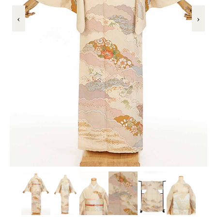
叙勲
‹
›
観劇・お茶会・街歩き
夏のイベント
ITEM
着物の種類から探す
訪問着（袷）
プラン・料金
訪問着の商品一覧へ