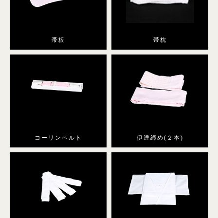
帯板
帯枕
コーリンベルト
伊達締め(２本)