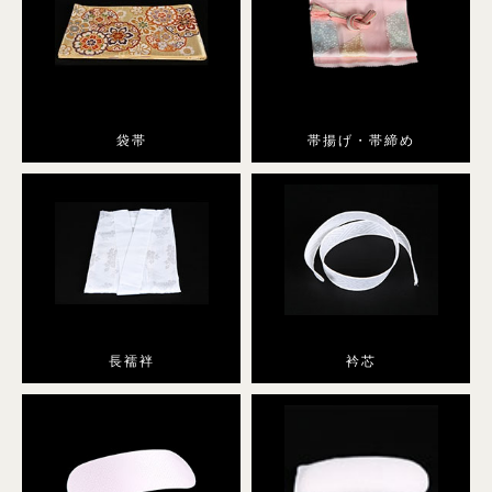
小紋
プラン・料金
袋帯
帯揚げ・帯締め
舞妓・芸者・花魁・遊女・あんみつ姫
プラン・料金
長襦袢
衿芯
卒業式袴
袴レンタル