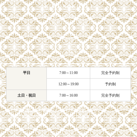
KIMONOKOUEI
東京都中央区銀座6-4-9
SANWAGINZA Bldg 7F
アクセス
プライバシーポリシー
スタッフ募集
平日
7:00～11:00
完全予約制
12:00～19:00
予約制
土日・祝日
7:00～16:00
完全予約制
※ご来店の際は、お電話かメールにてご予約ください。
※完全予約制の時間は、予約がない時は店舗をクローズしています。
Copyright© 着物興栄 All Rights Reserved.