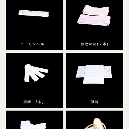
コーリンベルト
伊達締め(２本)
腰紐（5本）
肌着