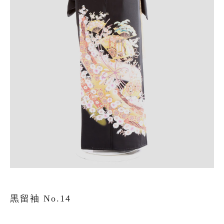
叙勲
観劇・お茶会・街歩き
夏のイベント
ITEM
着物の種類から探す
訪問着（袷）
プラン・料金
黒留袖 No.14
訪問着の商品一覧へ