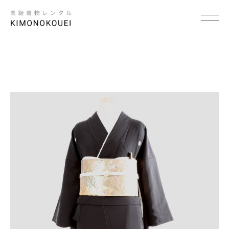
SCENE
×
シーンから探す
結婚式
結納
卒入学式・卒入園式
パーティ・ビジネス
七五三
成人式