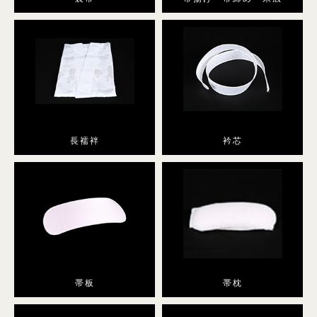
小紋
プラン・料金
舞妓・芸者・花魁・遊女・あんみつ姫
長襦袢
衿芯
プラン・料金
卒業式袴
袴レンタル
帯板
帯枕