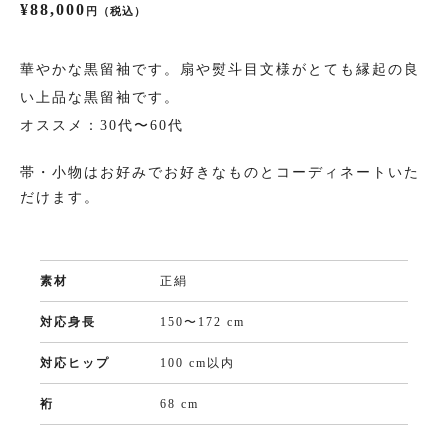
¥88,000
円（税込）
振袖
華やかな黒留袖です。扇や熨斗目文様がとても縁起の良
い上品な黒留袖です。
プラン・料金
オススメ：30代〜60代
成人式プラン
帯・小物はお好みでお好きなものとコーディネートいた
だけます。
振袖の商品一覧へ
素材
正絹
色留袖
対応身長
150〜172 cm
プラン・料金
対応ヒップ
100 cm以内
裄
68 cm
色留袖の商品一覧へ