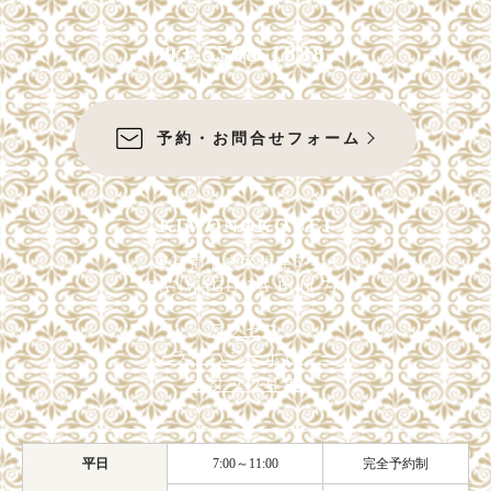
大きいサイズ一覧へ
03-5568-1888
黒留袖
予約・お問合せフォーム
プラン・料金
KIMONOKOUEI
黒留袖の商品一覧へ
東京都中央区銀座6-4-9
大きいサイズ一覧へ
SANWAGINZA Bldg 7F
アクセス
プライバシーポリシー
スタッフ募集
単衣（6月/9月の訪問着）
プラン・料金
平日
7:00～11:00
完全予約制