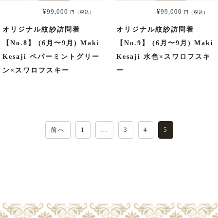
¥99,000
¥99,000
円（税込）
円（税込）
振袖
オリジナル紋紗訪問着
オリジナル紋紗訪問着
【No.8】 (6月〜9月) Maki
【No.9】 (6月〜9月) Maki
プラン・料金
Kesaji ペパーミントグリー
Kesaji 水色×スワロフスキ
ン×スワロフスキー
ー
成人式プラン
振袖の商品一覧へ
投
前へ
1
…
3
4
5
稿
の
ペ
色留袖
ー
ジ
送
プラン・料金
り
色留袖の商品一覧へ