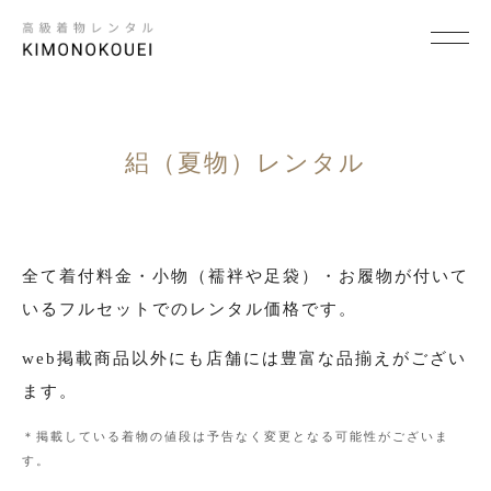
SCENE
×
シーンから探す
絽（夏物）レンタル
結婚式
結納
全て着付料金・小物（襦袢や足袋）・お履物が付いて
いるフルセットでのレンタル価格です。
卒入学式・卒入園式
web掲載商品以外にも店舗には豊富な品揃えがござい
パーティ・ビジネス
ます。
七五三
＊掲載している着物の値段は予告なく変更となる可能性がございま
成人式
す。