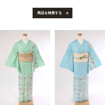
叙勲
観劇・お茶会・街歩き
商品を検索する
夏のイベント
ITEM
着物の種類から探す
訪問着（袷）
プラン・料金
訪問着の商品一覧へ