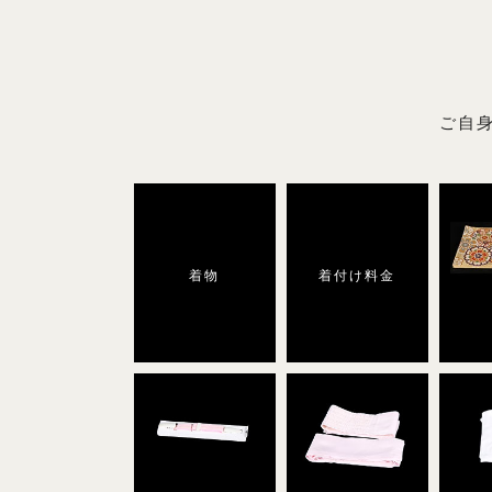
ご自
着物
着付け料金