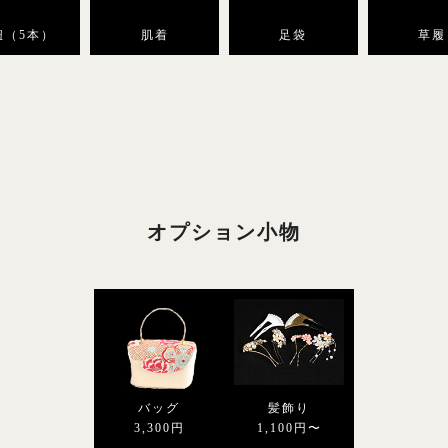
紐（5本）
肌着
足袋
草履
オプション小物
バッグ
髪飾り
3,300円
1,100円〜