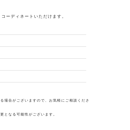
単衣（6月/9月の訪問着）
とコーディネートいただけます。
ン・料金
プラン・料金
袖の商品一覧へ
6月用の商品一覧へ
いサイズ一覧へ
9月用の商品一覧へ
者・花魁・遊女・あ
卒業式袴
きる場合がございますので、お気軽にご相談くださ
袴レンタル
ン・料金
変更となる可能性がございます。