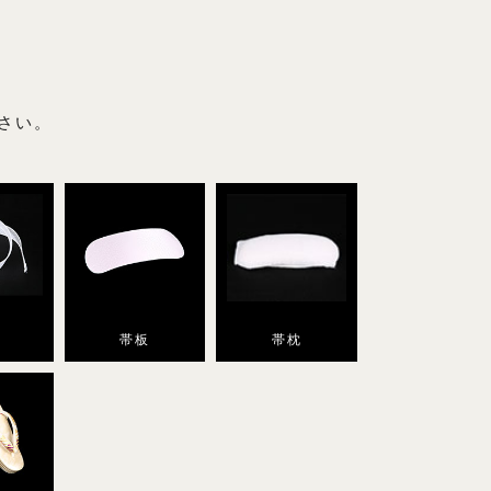
さい。
帯板
帯枕