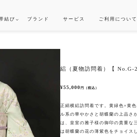
帯結び
ブランド
サービス
ご利用につい
SCENE
シーンから探す
婚式
結納
卒入学式
絽（夏物訪問着）【 No.G
・ビジネス
七五三
成
叙勲
観劇・お茶会・街歩き
¥55,000
夏のイ
円（税込）
正絹横絽訪問着です。黄緑色×黄
ITEM
ル系の華やかさと胡蝶蘭の上品さ
は、皇室の雅子様の御印の貴重な
着物の種類から探す
は胡蝶蘭の花の薄紫色をチョイス