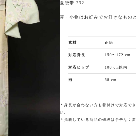
夏袋帯:232
色留袖
黒留袖
帯・小物はお好みでお好きなもの
プラン・料金
プラ
素材
正絹
色留袖の商品一覧へ
黒留
対応身長
150〜172 cm
大きいサイズ一覧へ
大き
対応ヒップ
100 cm以内
裄
68 cm
小紋
舞妓・芸
んみつ姫
＊身長が合わない方も着付けで対応で
一覧へ
プラン・料金
い。
プラ
＊掲載している商品の値段は予告なく