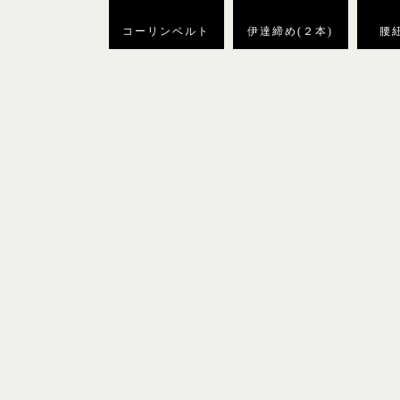
コーリンベルト
伊達締め(２本)
腰