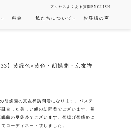
アクセス
よくある質問
ENGLISH
て
料金
私たちについて
お客様の声
×
・卒入園式
-233】黄緑色×黄色・胡蝶蘭・京友禅
人式
ベント
色の胡蝶蘭の京友禅訪問着になります。パステ
が融合した美しい絽の訪問着でございます。帯
三眠繭の夏袋帯でございます。帯揚げ帯締めに
してコーディネート致しました。