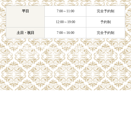
叙勲
平日
7:00～11:00
完全予約制
観劇・お茶会・街歩き
12:00～19:00
予約制
夏のイベント
土日・祝日
7:00～16:00
完全予約制
※ご来店の際は、お電話かメールにてご予約ください。
ITEM
※完全予約制の時間は、予約がない時は店舗をクローズしています。
着物の種類から探す
Copyright© 着物興栄 All Rights Reserved.
訪問着（袷）
プラン・料金
訪問着の商品一覧へ