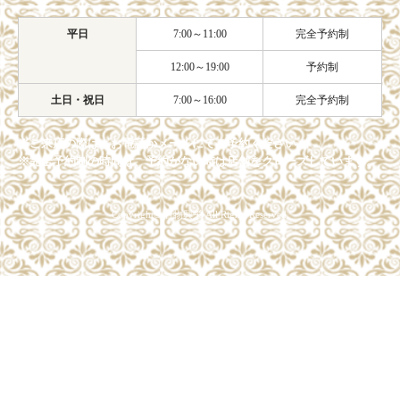
叙勲
平日
7:00～11:00
完全予約制
観劇・お茶会・街歩き
12:00～19:00
予約制
夏のイベント
土日・祝日
7:00～16:00
完全予約制
※ご来店の際は、お電話かメールにてご予約ください。
ITEM
※完全予約制の時間は、予約がない時は店舗をクローズしています。
着物の種類から探す
Copyright© 着物興栄 All Rights Reserved.
訪問着（袷）
プラン・料金
訪問着の商品一覧へ