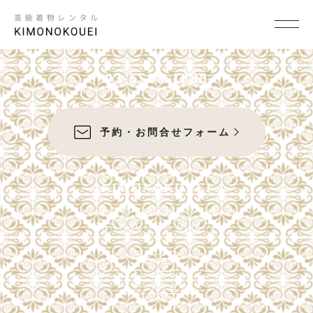
これはデフォルトテンプレートです。
SCENE
×
03-5568-1888
シーンから探す
予約・お問合せフォーム
結婚式
結納
KIMONOKOUEI
卒入学式・卒入園式
東京都中央区銀座6-4-9
SANWAGINZA Bldg 7F
パーティ・ビジネス
アクセス
七五三
プライバシーポリシー
成人式
スタッフ募集