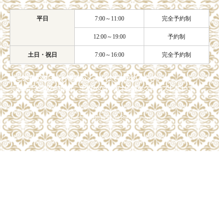
叙勲
平日
7:00～11:00
完全予約制
観劇・お茶会・街歩き
12:00～19:00
予約制
夏のイベント
土日・祝日
7:00～16:00
完全予約制
※ご来店の際は、お電話かメールにてご予約ください。
ITEM
※完全予約制の時間は、予約がない時は店舗をクローズしています。
着物の種類から探す
Copyright© 着物興栄 All Rights Reserved.
訪問着（袷）
プラン・料金
訪問着の商品一覧へ