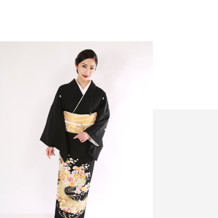
小紋
プラン・料金
舞妓・芸者・花魁・遊女・あんみつ姫
プラン・料金
卒業式袴
袴レンタル