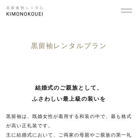
SCENE
×
シーンから探す
黒留袖レンタルプラン
結婚式
結納
結婚式のご親族として、
卒入学式・卒入園式
ふさわしい最上級の装いを
パーティ・ビジネス
七五三
黒留袖は、既婚女性が着用する和装の中で、最も格式
が高い正礼装です。
成人式
主に結婚式において、ご両家の母親やご親族の第一礼