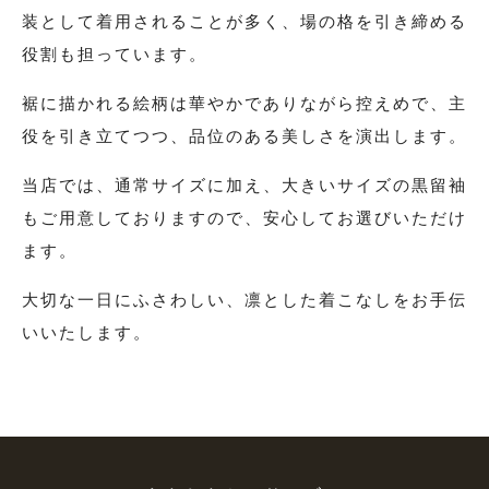
叙勲
装として着用されることが多く、
場の格を引き締める
観劇・お茶会・街歩き
役割も担っています。
夏のイベント
裾に描かれる絵柄は華やかでありながら控えめで、
主
役を引き立てつつ、品位のある美しさを演出します。
当店では、通常サイズに加え、大きいサイズの黒留袖
ITEM
もご用意しておりますので、
安心してお選びいただけ
着物の種類から探す
ます。
大切な一日にふさわしい、凛とした着こなしをお手伝
訪問着（袷）
いいたします。
プラン・料金
訪問着の商品一覧へ