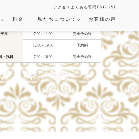
アクセス
よくある質問
ENGLISH
て
料金
私たちについて
お客様の声
×
平日
7:00～11:00
完全予約制
12:00～19:00
予約制
日・祝日
7:00～16:00
完全予約制
・卒入園式
店の際は、お電話かメールにてご予約ください。
人式
予約制の時間は、予約がない時は店舗をクローズしてい
ベント