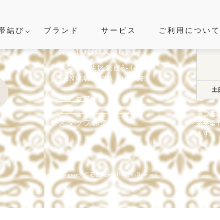
帯結び
ブランド
サービス
ご利用につい
SCENE
KIMONOKOUEI
シーンから探す
東京都中央区銀座6-4-9
SANWAGINZA Bldg 7F
土
アクセス
婚式
結納
卒入学式
プライバシーポリシー
※ご来
・ビジネス
七五三
成
スタッフ募集
※完全
ます。
叙勲
観劇・お茶会・街歩き
夏のイ
Copyright© 着物興栄 All Rights Reserved.
ITEM
着物の種類から探す