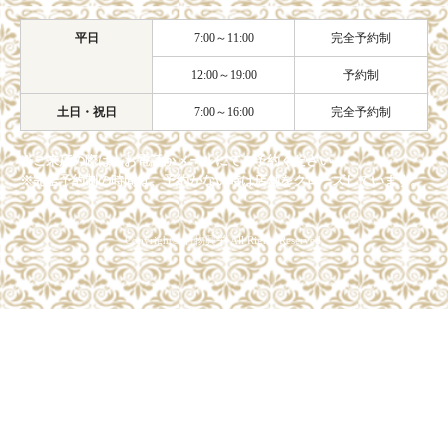
叙勲
平日
7:00～11:00
完全予約制
観劇・お茶会・街歩き
12:00～19:00
予約制
夏のイベント
土日・祝日
7:00～16:00
完全予約制
※ご来店の際は、お電話かメールにてご予約ください。
ITEM
※完全予約制の時間は、予約がない時は店舗をクローズしています。
着物の種類から探す
Copyright© 着物興栄 All Rights Reserved.
訪問着（袷）
プラン・料金
訪問着の商品一覧へ