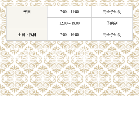
叙勲
平日
7:00～11:00
完全予約制
観劇・お茶会・街歩き
12:00～19:00
予約制
夏のイベント
土日・祝日
7:00～16:00
完全予約制
※ご来店の際は、お電話かメールにてご予約ください。
ITEM
※完全予約制の時間は、予約がない時は店舗をクローズしています。
着物の種類から探す
Copyright© 着物興栄 All Rights Reserved.
訪問着（袷）
プラン・料金
訪問着の商品一覧へ