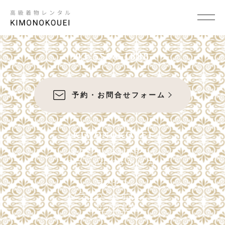
これはデフォルトテンプレートです。
SCENE
×
03-5568-1888
シーンから探す
予約・お問合せフォーム
結婚式
結納
KIMONOKOUEI
卒入学式・卒入園式
東京都中央区銀座6-4-9
SANWAGINZA Bldg 7F
パーティ・ビジネス
アクセス
七五三
プライバシーポリシー
成人式
スタッフ募集