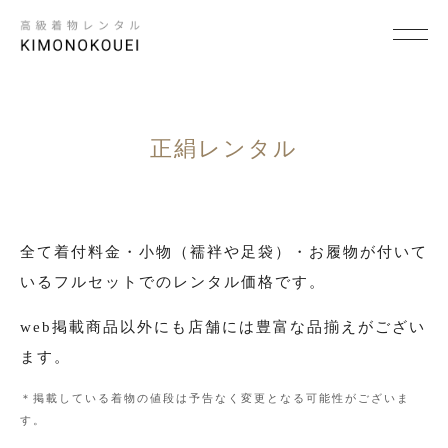
SCENE
×
シーンから探す
正絹レンタル
結婚式
結納
全て着付料金・小物（襦袢や足袋）・お履物が付いて
いるフルセットでのレンタル価格です。
卒入学式・卒入園式
web掲載商品以外にも店舗には豊富な品揃えがござい
パーティ・ビジネス
ます。
七五三
＊掲載している着物の値段は予告なく変更となる可能性がございま
成人式
す。