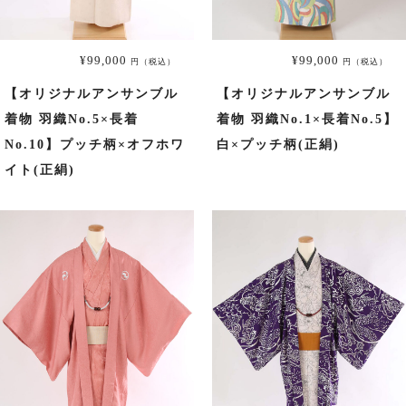
小紋
¥99,000
¥99,000
円（税込）
円（税込）
プラン・料金
【オリジナルアンサンブル
【オリジナルアンサンブル
着物 羽織No.5×長着
着物 羽織No.1×長着No.5】
No.10】プッチ柄×オフホワ
白×プッチ柄(正絹)
舞妓・芸者・花魁・遊女・あんみつ姫
イト(正絹)
プラン・料金
卒業式袴
袴レンタル