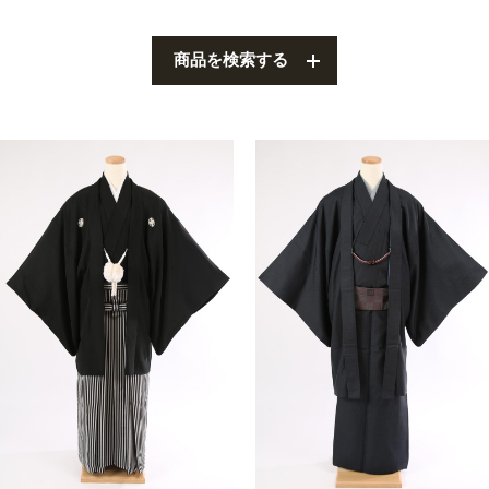
叙勲
観劇・お茶会・街歩き
商品を検索する
夏のイベント
ITEM
着物の種類から探す
訪問着（袷）
プラン・料金
訪問着の商品一覧へ