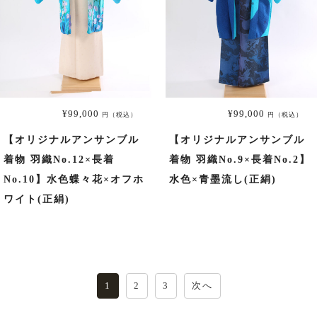
¥99,000
¥99,000
円（税込）
円（税込）
【オリジナルアンサンブル
【オリジナルアンサンブル
着物 羽織No.12×長着
着物 羽織No.9×長着No.2】
No.10】水色蝶々花×オフホ
水色×青墨流し(正絹)
ワイト(正絹)
投
1
2
3
次へ
稿
の
ペ