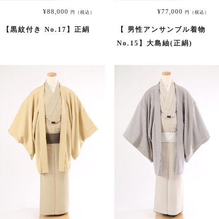
¥88,000
¥77,000
円（税込）
円（税込）
振袖
【黒紋付き No.17】正絹
【 男性アンサンブル着物
No.15】大島紬(正絹)
プラン・料金
成人式プラン
振袖の商品一覧へ
色留袖
プラン・料金
色留袖の商品一覧へ